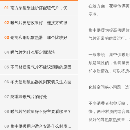
在这方面，花季传谋黄色
01
南方采暖壁挂炉搭配暖气片，优势不止一点点
寒冷。
02
暖气片要想效果好，连接方式很重要，你家做对了吗
集中供暖为提高供暖效果
03
钢制和铜铝散热器，哪个比较好
气片正常的供暖运行
04
暖气片为什么要定期清洗
一般来说，集中供暖用
须是碱性的，含氧
05
不同材质暖气片不建议混装的原因
和水质情况，可以将
06
冬天使用散热器原则安装关注方面
化解空间狭小问题
07
防熏墙暖气片的好处
不少消费者都曾反映，
08
暖气片的质量好不好主要看哪里？
快，两种材质的结合
良好的导热散热效果，
09
集中供暖用户适合安装什么材质的暖气片？