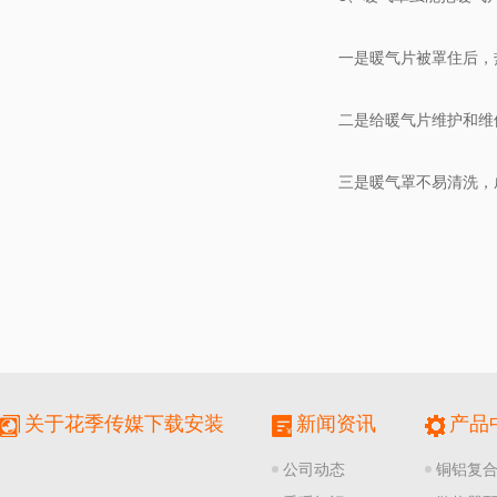
一是暖气片被罩住后，
二是给暖气片维护和维修
三是暖气罩不易清洗，
关于花季传媒下载安装
新闻资讯
产品
公司动态
铜铝复