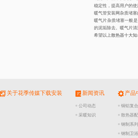
稳定性，提高用户的使用
暖气管安装网杂质堵塞
暖气片杂质堵塞一般是因为
的泥垢除去。暖气片清
希望以上
散热器十大知
关于花季传媒下载安装
新闻资讯
产品
公司动态
铜铝复
采暖知识
散热器
钢制系
钢制卫