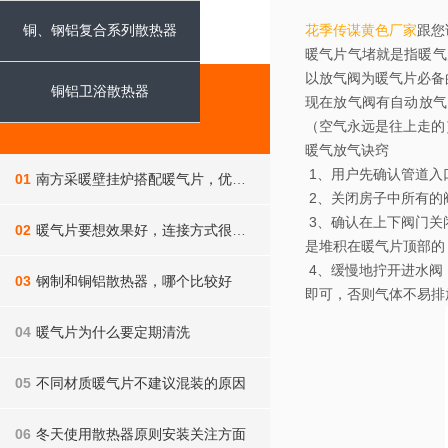
采暖知识
铜、钢铝复合系列散热器
花季传谋黄色厂家
跟您
暖气片气堵就是指暖气片中
以放气阀为暖气片必备的配件
铜铝卫浴散热器
现在放气阀有自动放气
新闻推荐
（空气永远是往上走的）
暖气放气诀窍
1、用户先确认管道入
01
南方采暖壁挂炉搭配暖气片，优势不止一点点
2、关闭房子中所有的
3、确认在上下阀门关
02
暖气片要想效果好，连接方式很重要，你家做对了吗
是堆积在暖气片顶部的
4、缓慢地拧开进水
03
钢制和铜铝散热器，哪个比较好
即可，否则气体不易排放干
04
暖气片为什么要定期清洗
05
不同材质暖气片不建议混装的原因
06
冬天使用散热器原则安装关注方面